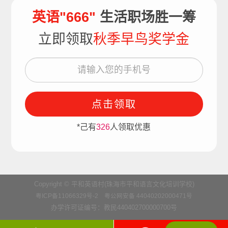
英语"666"
生活职场胜一筹
立即领取
秋季早鸟奖学金
点击领取
*己有
326
人领取优惠
Copyright © 平和英语村(珠海市平和语言文化培训学校)
粤ICP备11066329号-2
粤公网安备 44040202000471号
办学许可证编号：教民440402700000700号