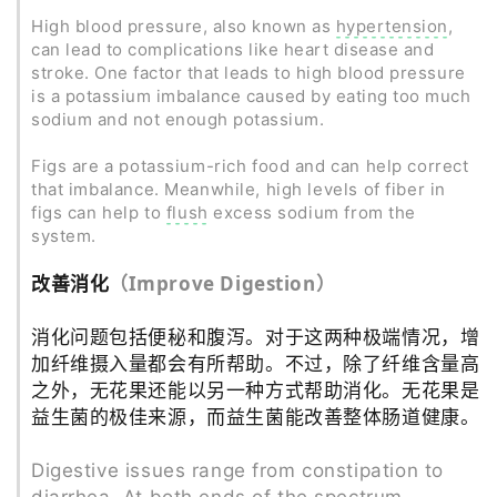
High blood pressure, also known as
hypertension
,
can lead to complications like heart disease and
stroke. One factor that leads to high blood pressure
is a potassium imbalance caused by eating too much
sodium and not enough potassium.
Figs are a potassium-rich food and can help correct
that imbalance. Meanwhile, high levels of fiber in
figs can help to
flush
excess sodium from the
system.
改善消化
（
Improve Digestion
）
消化问题包括便秘和腹泻。对于这两种极端情况，增
加纤维摄入量都会有所帮助。不过，除了纤维含量高
之外，无花果还能以另一种方式帮助消化。无花果是
益生菌的极佳来源，而益生菌能改善整体肠道健康。
Digestive issues range from constipation to
diarrhea. At both ends of the spectrum,