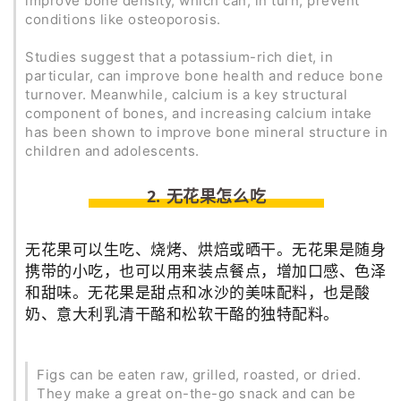
improve bone density, which can, in turn, prevent
conditions like osteoporosis.
Studies suggest that a potassium-rich diet, in
particular, can improve bone health and reduce bone
turnover. Meanwhile, calcium is a key structural
component of bones, and increasing calcium intake
has been shown to improve bone mineral structure in
children and adolescents.
2. 无花果怎么吃
无花果可以生吃、烧烤、烘焙或晒干。无花果是随身
携带的小吃，也可以用来装点餐点，增加口感、色泽
和甜味。无花果是甜点和冰沙的美味配料，也是酸
奶、意大利乳清干酪和松软干酪的独特配料。
Figs can be eaten raw, grilled, roasted, or dried.
They make a great
on-the-go
snack and can be