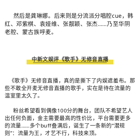
然后是龚琳娜。
后来则是分流派分唱腔cue，
韩
红、邓紫棋、袁娅维、张靓颖、张杰……乃至华阴
老腔、蒙古族呼麦。
中新文娱评《歌手》无修音直播
《歌手》无修音直播，真的是撕下了内娱遮羞布。那
些不敢全开麦无修音直播的歌手，实在是待在流量的
温室里太久了。
粉丝希望看到偶像100分的舞台，团队不希望艺人
出任何负面，金主需要最高的性价比，平台需要更多
的流量……多个buff叠满后，诞生了一条新的“潜规
则”：流量为王，才艺不行，科技来顶。