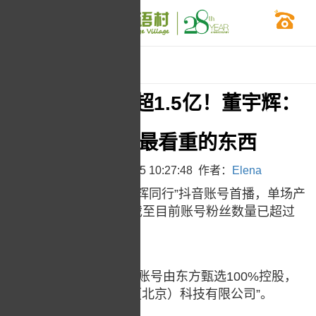
平和英语村
>
村干货
新号首播带货超1.5亿！董宇辉：
钱不是我最看重的东西
时间：2024-01-15 10:27:48 作者：
Elena
9日晚，董宇辉新号“与辉同行”抖音账号首播，单场产
品销售额超1.5亿元。截至目前账号粉丝数量已超过
780万人。
公开资料显示，该抖音账号由东方甄选100%控股，
认证信息为“与辉同行（北京）科技有限公司”。