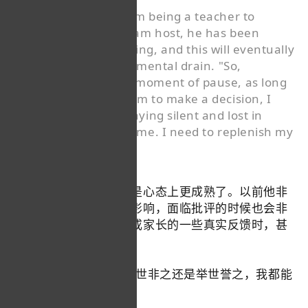
He believes that from being a teacher to
becoming a livestream host, he has been
constantly oversharing, and this will eventually
lead to a significant mental drain. "So,
whenever there's a moment of pause, as long
as I have the freedom to make a decision, I
don't say a word, staying silent and lost in
thought for a long time. I need to replenish my
mental energy."
他说自己的另一个变化是心态上更成熟了。以前他非
常容易被别人的情绪所影响，面临批评的时候也会非
常难受。曾经面对学生或家长的一些真实反馈时，甚
至“会把自己憋出内伤”。
现在，他说，“不管是举世非之还是举世誉之，我都能
够相对超脱事情之外。”