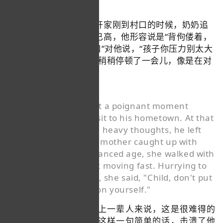
历。
那时他心事重重，在离开家刚到村口的时候，奶奶追
了上来。因为奶奶年事已高，他形容说是“背佝偻着，
走不快”，一路“赶到村口”对他说，“孩子你压力别太大
啊”。董宇辉说这话时，稍稍停顿了一会儿，像是在对
抗什么情绪。
He reminisced about a poignant moment
during a summer visit to his hometown. At that
time, burdened with heavy thoughts, he left
home, but his grandmother caught up with
him. Due to her advanced age, she walked with
a hunched back, not moving fast. Hurrying to
the village entrance, she said, "Child, don't put
too much pressure on yourself."
对于大多数沉默寡言的上一辈人来说，这是很难得的
举动。董宇辉说，就是这样一句简单的话，击溃了他