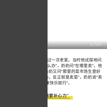
中国日报双语新闻
7215
在2022年转型前他也回过一次老家。当时他试探地问
奶奶“如果我去卖菜了怎么办”，奶奶问“在哪里卖”，他
回答说“在中关村卖”，奶奶又问“那里的菜市场生意好
不好”，他说“不是菜市场，反正就是卖菜”，奶奶说“卖
菜也没啥，只要自己健康快乐就行”。
“我需要补心力”