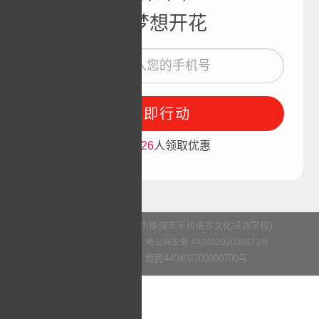
让梦想开花
立即行动
*己有
326
人领取优惠
Copyright © 平和英语村(珠海市平和语言文化培训学校)
粤ICP备11066329号-2
粤公网安备 44040202000471号
办学许可证编号：教民440402700000700号