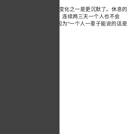
董宇辉说自己2023年的变化之一是更沉默了。休息的
时候在家喝茶发呆看书，连续两三天一个人也不会
见，一句话也不会说，因为“一个人一辈子能说的话是
有限的。”