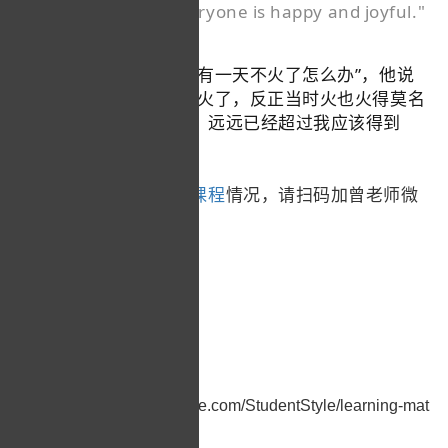
satisfied. I hope everyone is happy and joyful."
企业定制培训
专访最后，记者问“如果有一天不火了怎么办”，他说
“我不知道。不火了就不火了，反正当时火也火得莫名
其妙。我觉得我得到的，远远已经超过我应该得到
的。”
想了解更多
全日制英语课程
情况，请扫码加曾老师微
信：
本文链接：https://m.pinghe.com/StudentStyle/learning-mat
erial/9855.html