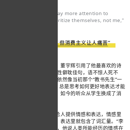
"I want my fans to pay more attention to
themselves and prioritize themselves, not me,"
he said.
“消费让人快乐，但消费主义让人痛苦”
聊到自己工作中的乐趣，董宇辉引用了他最喜欢的诗
人杜甫的一句诗，“为人性僻耽佳句，语不惊人死不
休”。在日常工作中，他依然像当初那个“教书先生”一
样，喜欢研究“小金句”，总是思考如何更好地表达才能
让人眼前一亮。只不过，如今的听众从学生换成了消
费者。
在董宇辉看来，阅读能给人提供情感和表达，情感里
包括价值观和共情能力，表达里就包含了词汇量。“李
杜文章在，光焰万丈长”，他说人类所能经历的情感在