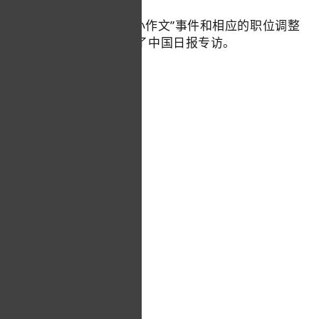
去年12月20日，经历“小作文”事件和相应的职位调整
后，董宇辉在北京接受了中国日报专访。