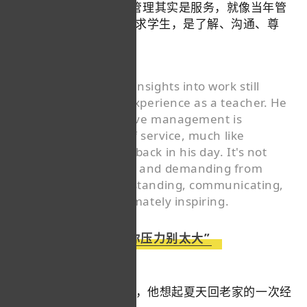
那段经历。他觉得好的管理其实是服务，就像当年管
理学生，“不是训斥、要求学生，是了解、沟通、尊
重，最后激发”。
Dong Yuhui's many insights into work still
originate from his experience as a teacher. He
believes that effective management is
essentially a form of service, much like
managing students back in his day. It's not
about reprimanding and demanding from
students but understanding, communicating,
respecting, and ultimately inspiring.
“孩子你压力别太大”
谈起2023年的难忘时刻，他想起夏天回老家的一次经