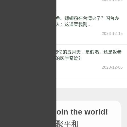
酸菜鱼、螺蛳粉在台湾火了？国台办
发言人：这道菜我刚…
2023-12-15
捞金6亿的五月天，是假唱，还是返老
还童的医学奇迹？
2023-12-06
Join GLV,join the world!
相聚平和