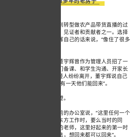
“像住了很多年的老房子”
新东方从做互联网教育到转型做农产品带货直播的过
程中，董宇辉是亲历者、见证者和贡献者之一。选择
留在东方甄选，按董宇辉自己的话来说，“像住了很多
年的老房子”。
在做高中英语老师时，董宇辉曾作为管理人员招了一
批优秀的年轻人，教他们备课、和学生沟通、开家长
会......教培改革时，年轻人纷纷离开，董宇辉说自己
一直希望“这里好了之后有一天他们能回来”。
后来，他实现了这个愿望。
专访时，董宇辉看着眼前的办公室说，“这里任何一个
人都是以前我在西安新东方工作时，要么当时的同
事，要么在那曾经招过的老师，这里好起来的第一时
间，我就给他们发了消息，想回来都可以回来”。