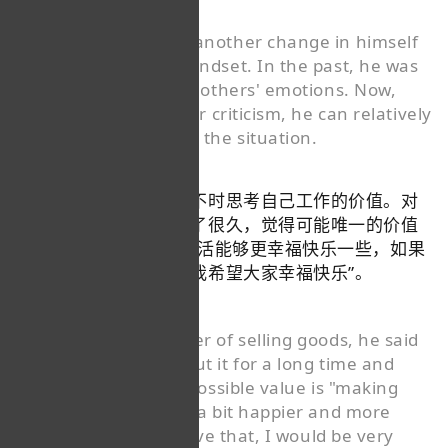
He mentioned that another change in himself
is a more mature mindset. In the past, he was
easily influenced by others' emotions. Now,
whether it's praise or criticism, he can relatively
detach himself from the situation.
但是，董宇辉仍然会时不时思考自己工作的价值。对
于卖货这件事，他说想了很久，觉得可能唯一的价值
就是“让很多人原本的生活能够更幸福快乐一些，如果
能有这点我就很满足。我希望大家幸福快乐”。
全封闭浸泡
Regarding the matter of selling goods, he said
he has thought about it for a long time and
零基础入门
feels that the only possible value is "making
many people's lives a bit happier and more
商务英语强化
joyful. If I can achieve that, I would be very